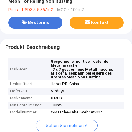
Mesh For Railing Non Rusting
Preis：USD3.5-5.85/m2
MOQ：100m2
Bestpreis
Kontakt
Produkt-Beschreibung
Gesponnene nicht verrostende
Metallmasche
Markieren
,
,
7 x 7 gesponnene Metallmasche
Mit der Eisenbahn befördern des
Drahtes Mesh Non Rusting
Herkunftsort
Hebei P.R. China.
Lieferzeit
5-7days
Markenname
X MESH
Min Bestellmenge
100m2
Modellnummer
X-Masche-Kabel Webnet-007
Sehen Sie mehr an