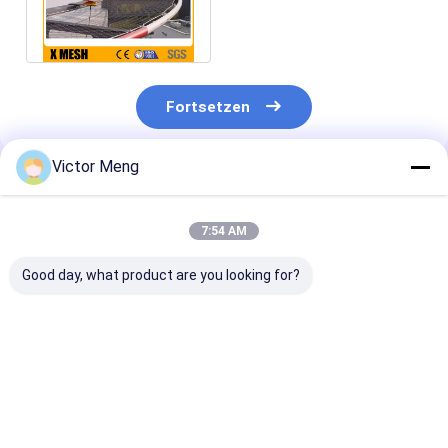
Mesh For Railing Non
Rusting
Fortsetzen
Victor Meng
Empfohlene Produkte
7:54 AM
Good day, what product are you looking for?
Kies-Schirm-Masche
Standard 38mm
Längen-3m
des Raum-
Loch-doppelter
gesponnener
25mm*25mm
quetschverbundener
Edelstahl
quetschverbundene
Draht-Mesh Screens
quetschverbu