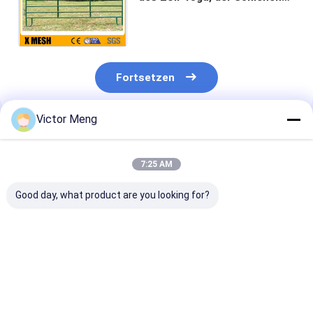
64-Zoll hohes 16" des
Platten-Rohr-5 Länge
einzäunt
Fortsetzen
Victor Meng
Empfohlene Produkte
7:25 AM
Good day, what product are you looking for?
Galvanisiertes
3/4" X 3/4" heißes
20 GA Kaninch
sechseckiges
galvanisiertes
Maschendraht
Rostschutzhuhn
Sechseckdrahtgeflecht
sechseckige
Mesh Rabbit Netting
für
Geflügel-Filet