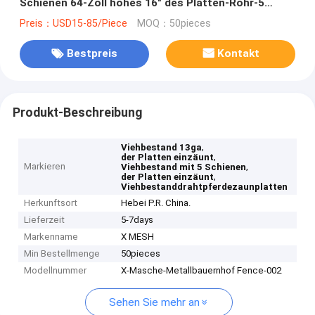
Schienen 64-Zoll hohes 16" des Platten-Rohr-5
Länge einzäunt
Preis：USD15-85/Piece
MOQ：50pieces
Bestpreis
Kontakt
Produkt-Beschreibung
,
Viehbestand 13ga
,
der Platten einzäunt
Markieren
,
Viehbestand mit 5 Schienen
,
der Platten einzäunt
Viehbestanddrahtpferdezaunplatten
Herkunftsort
Hebei P.R. China.
Lieferzeit
5-7days
Markenname
X MESH
Min Bestellmenge
50pieces
Modellnummer
X-Masche-Metallbauernhof Fence-002
Sehen Sie mehr an