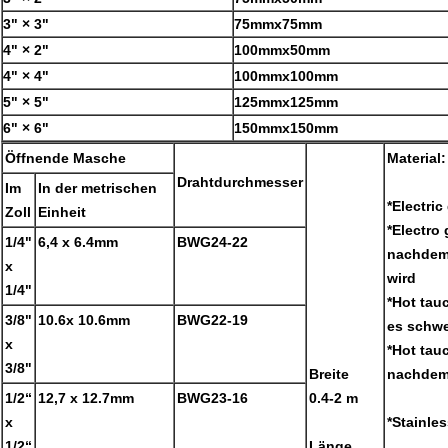
3" × 3"
75mmx75mm
4" × 2"
100mmx50mm
4" × 4"
100mmx100mm
5" × 5"
125mmx125mm
6" × 6"
150mmx150mm
Öffnende Masche
Material:
Drahtdurchmesser
Im
In der metrischen
*Electric
Zoll
Einheit
*Electro
1/4"
6,4 x 6.4mm
BWG24-22
nachdem 
x
wird
1/4"
*Hot tauc
3/8"
10.6x 10.6mm
BWG22-19
es schwe
x
*Hot tauc
3/8"
Breite
nachdem 
1/2“
12,7 x 12.7mm
BWG23-16
0.4-2 m
x
*Stainles
1/2“
Länge