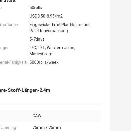
and AGB:
e:
50rolls
USD3.50-8.95/m2
rmationen:
Eingewickelt mit Plastikfilm- und
Palettenverpackung
5-7days
ngen:
L/C, T/T, Western Union,
MoneyGram
ial-Fähigkeit:
5000rolls/week
ware-Stoff-Längen-2.4m
:
GAW
Opening:
75mm x 75mm