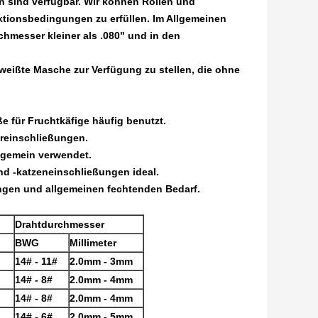
n sind verfügbar. Wir können Rollen und
ktionsbedingungen zu erfüllen. Im Allgemeinen
hmesser kleiner als .080" und in den
weißte Masche zur Verfügung zu stellen, die ohne
ße für Fruchtkäfige häufig benutzt.
ereinschließungen.
llgemein verwendet.
nd -katzeneinschließungen ideal.
ngen und allgemeinen fechtenden Bedarf.
Drahtdurchmesser
BWG
Millimeter
14# - 11#
2.0mm - 3mm
14# - 8#
2.0mm - 4mm
14# - 8#
2.0mm - 4mm
14# - 6#
2.0mm - 5mm