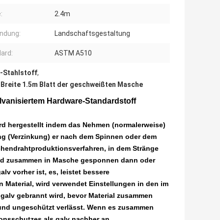
:
2.4m
ndung:
Landschaftsgestaltung
ard:
ASTM A510
-Stahlstoff
,
,
Breite 1.5m Blatt der geschweißten Masche
lvanisiertem Hardware-Standardstoff
rd hergestellt indem das Nehmen (normalerweise)
ng (Verzinkung) er nach dem Spinnen oder dem
chendrahtproduktionsverfahren, in dem Stränge
 und zusammen in Masche gesponnen dann oder
v vorher ist, es, leistet bessere
Material, wird verwendet Einstellungen in den im
 galv gebrannt wird, bevor Material zusammen
 und ungeschützt verlässt. Wenn es zusammen
onsschutzes als galv nachher an.