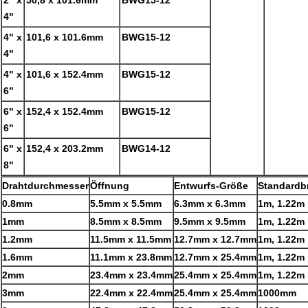
2" x
50,8 x 101.6mm
BWG15-12
4"
4" x
101,6 x 101.6mm
BWG15-12
4"
4" x
101,6 x 152.4mm
BWG15-12
6"
6" x
152,4 x 152.4mm
BWG15-12
6"
6" x
152,4 x 203.2mm
BWG14-12
8"
Drahtdurchmesser
Öffnung
Entwurfs-Größe
Standardbr
0.8mm
5.5mm x 5.5mm
6.3mm x 6.3mm
1m, 1.22m
1mm
8.5mm x 8.5mm
9.5mm x 9.5mm
1m, 1.22m
1.2mm
11.5mm x 11.5mm
12.7mm x 12.7mm
1m, 1.22m
1.6mm
11.1mm x 23.8mm
12.7mm x 25.4mm
1m, 1.22m
2mm
23.4mm x 23.4mm
25.4mm x 25.4mm
1m, 1.22m
3mm
22.4mm x 22.4mm
25.4mm x 25.4mm
1000mm