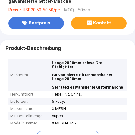
galvanisierte Gitter-Masche
Preis：USD20.50-50.50/pc
MOQ：50pcs
Bestpreis
Kontakt
Produkt-Beschreibung
Länge 2000mm schweißte
Stahlgitter
,
Markieren
Galvanisierte Gittermasche der
Länge 2000mm
,
Serrated galvanisierte Gittermasche
Herkunftsort
Hebei P.R. China.
Lieferzeit
5-7days
Markenname
X MESH
Min Bestellmenge
50pcs
Modellnummer
X MESH-0146