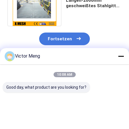
Längen-2000mm
geschweißtes Stahlgitter
zackte galvanisierte
Gitter-Masche
Fortsetzen
Victor Meng
Empfohlene Produkte
10:08 AM
Good day, what product are you looking for?
Zementfabrik 300
Stangen-Art der
Galvanisierte
Reihen-materielles
Chemiefabrik-I
Standardanlag